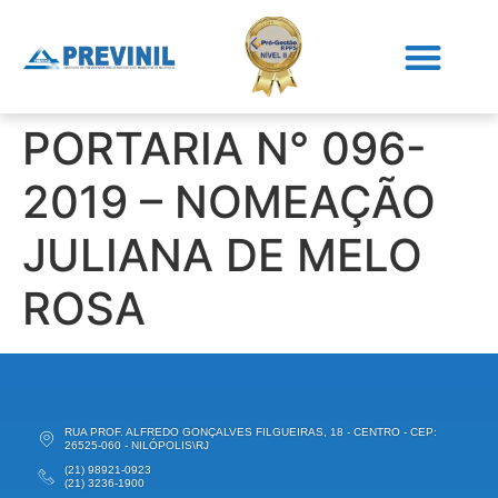
PORTARIA N° 096-
2019 – NOMEAÇÃO
JULIANA DE MELO
ROSA
RUA PROF. ALFREDO GONÇALVES FILGUEIRAS, 18 - CENTRO - CEP:
26525-060 - NILÓPOLIS\RJ
(21) 98921-0923
(21) 3236-1900