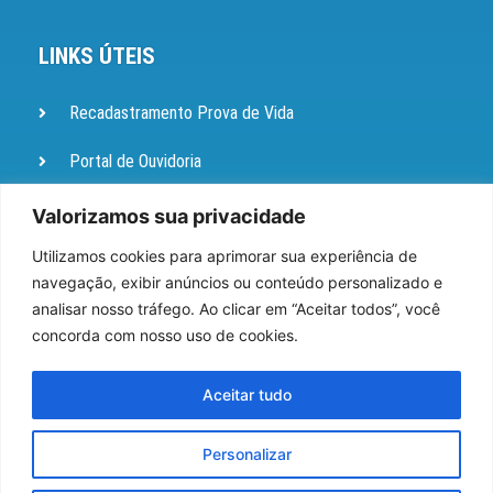
LINKS ÚTEIS
Recadastramento Prova de Vida
Portal de Ouvidoria
Diário Oficial
Valorizamos sua privacidade
Utilizamos cookies para aprimorar sua experiência de
Pesquisa de Satisfação
navegação, exibir anúncios ou conteúdo personalizado e
Administração Portal
analisar nosso tráfego. Ao clicar em “Aceitar todos”, você
concorda com nosso uso de cookies.
Webmail
Aceitar tudo
Licitações e Contratos
Personalizar